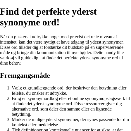
Find det perfekte yderst
synonyme ord!
Når du ønsker at udtrykke noget med præcist det rette niveau af
intensitet, kan det være nyttigt at have adgang til yderst synonymer.
Disse ord tillader dig at forstærke dit budskab på en superviserende
måde og bringe din kommunikation til nye højder. Dette handy lille
værktøj vil guide dig i at finde det perfekte yderst synonyme ord til
dine behov.
Fremgangsmåde
Vælg et grundlæggende ord, der beskriver den betydning eller
følelse, du ønsker at udtrykke.
Brug en synonymordbog eller et online synonymopslagsværk til
at finde det yderst synonyme ord. Disse ressourcer giver dig
alternative ord, som deler den samme eller en lignende
betydning.
Marker de mulige yderst synonymer, der synes passende for din
kontekst eller meddelelse.
Tjek definitioner og kontekstuelle nuancer for at sikre, at det