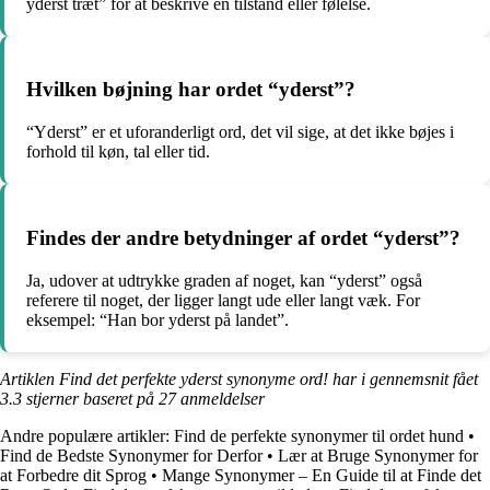
yderst træt” for at beskrive en tilstand eller følelse.
Hvilken bøjning har ordet “yderst”?
“Yderst” er et uforanderligt ord, det vil sige, at det ikke bøjes i
forhold til køn, tal eller tid.
Findes der andre betydninger af ordet “yderst”?
Ja, udover at udtrykke graden af noget, kan “yderst” også
referere til noget, der ligger langt ude eller langt væk. For
eksempel: “Han bor yderst på landet”.
Artiklen Find det perfekte yderst synonyme ord! har i gennemsnit fået
3.3
stjerner baseret på
27
anmeldelser
Andre populære artikler:
Find de perfekte synonymer til ordet hund
•
Find de Bedste Synonymer for Derfor
•
Lær at Bruge Synonymer for
at Forbedre dit Sprog
•
Mange Synonymer – En Guide til at Finde det