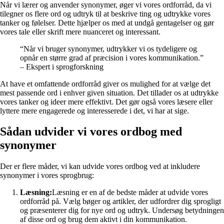
Når vi lærer og anvender synonymer, øger vi vores ordforråd, da vi
tilegner os flere ord og udtryk til at beskrive ting og udtrykke vores
tanker og følelser. Dette hjælper os med at undgå gentagelser og gør
vores tale eller skrift mere nuanceret og interessant.
“Når vi bruger synonymer, udtrykker vi os tydeligere og
opnår en større grad af præcision i vores kommunikation.”
– Ekspert i sprogforskning
At have et omfattende ordforråd giver os mulighed for at vælge det
mest passende ord i enhver given situation. Det tillader os at udtrykke
vores tanker og ideer mere effektivt. Det gør også vores læsere eller
lyttere mere engagerede og interesserede i det, vi har at sige.
Sådan udvider vi vores ordbog med
synonymer
Der er flere måder, vi kan udvide vores ordbog ved at inkludere
synonymer i vores sprogbrug:
Læsning:
Læsning er en af de bedste måder at udvide vores
ordforråd på. Vælg bøger og artikler, der udfordrer dig sprogligt
og præsenterer dig for nye ord og udtryk. Undersøg betydningen
af disse ord og brug dem aktivt i din kommunikation.