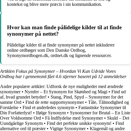
kontekst og blive mere præcis i sin kommunikation.
Hvor kan man finde pålidelige kilder til at finde
synonymer på nettet?
Pålidelige kilder til at finde synonymer på nettet inkluderer
online ordbøger som Den Danske Ordbog,
Synonymordbogen.dk, ordnet.dk og lignende ressourcer.
Artiklen Fokus på Synonymer – Hvordan Vi Kan Udvide Vores
Ordbog har i gennemsnit fået
4.6
stjerner baseret på
12
anmeldelser
Andre populære artikler:
Udforsk de nye muligheder med ændrede
synonymer
•
Nymfer – Et Synonym for Skønhed og Magi
•
Find ud
af, hvad grundet betyder!
•
Stang, Pind, Spyd – Synonymer for det
samme Ord
•
Find de rette supportsynonymer
•
Tåle, Tålmodighed og
Forståelse
•
Find et anderledes synonym
•
Fantastiske Synonymer til
Din Forfatterlyst!
•
Ifølge Synonym
•
Synonymer for Brutal – En Liste
Over Voldsomme Ord
•
Få Indflydelse med Synonymer
•
Skuld – Det
Uundgåelige Synonym
•
Find det perfekte unikke synonym!
•
Find
alternative ord til præster
•
Vigtige Synonymer
•
Klagemål og andre