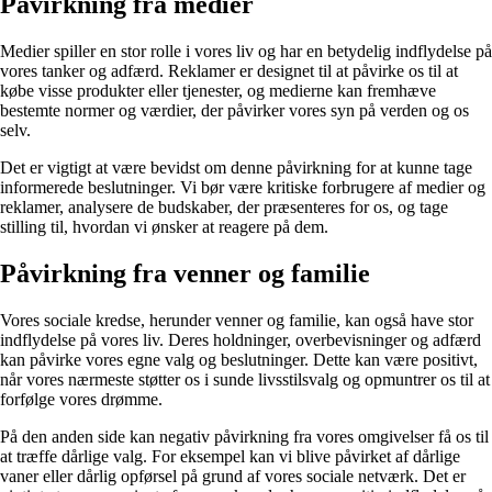
Påvirkning fra medier
Medier spiller en stor rolle i vores liv og har en betydelig indflydelse på
vores tanker og adfærd. Reklamer er designet til at påvirke os til at
købe visse produkter eller tjenester, og medierne kan fremhæve
bestemte normer og værdier, der påvirker vores syn på verden og os
selv.
Det er vigtigt at være bevidst om denne påvirkning for at kunne tage
informerede beslutninger. Vi bør være kritiske forbrugere af medier og
reklamer, analysere de budskaber, der præsenteres for os, og tage
stilling til, hvordan vi ønsker at reagere på dem.
Påvirkning fra venner og familie
Vores sociale kredse, herunder venner og familie, kan også have stor
indflydelse på vores liv. Deres holdninger, overbevisninger og adfærd
kan påvirke vores egne valg og beslutninger. Dette kan være positivt,
når vores nærmeste støtter os i sunde livsstilsvalg og opmuntrer os til at
forfølge vores drømme.
På den anden side kan negativ påvirkning fra vores omgivelser få os til
at træffe dårlige valg. For eksempel kan vi blive påvirket af dårlige
vaner eller dårlig opførsel på grund af vores sociale netværk. Det er