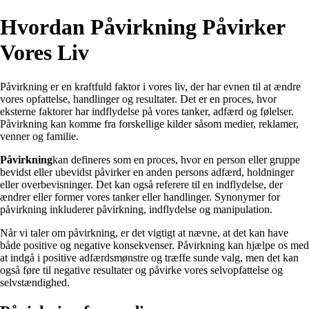
Hvordan Påvirkning Påvirker
Vores Liv
Påvirkning er en kraftfuld faktor i vores liv, der har evnen til at ændre
vores opfattelse, handlinger og resultater. Det er en proces, hvor
eksterne faktorer har indflydelse på vores tanker, adfærd og følelser.
Påvirkning kan komme fra forskellige kilder såsom medier, reklamer,
venner og familie.
Påvirkning
kan defineres som en proces, hvor en person eller gruppe
bevidst eller ubevidst påvirker en anden persons adfærd, holdninger
eller overbevisninger. Det kan også referere til en indflydelse, der
ændrer eller former vores tanker eller handlinger. Synonymer for
påvirkning inkluderer påvirkning, indflydelse og manipulation.
Når vi taler om påvirkning, er det vigtigt at nævne, at det kan have
både positive og negative konsekvenser. Påvirkning kan hjælpe os med
at indgå i positive adfærdsmønstre og træffe sunde valg, men det kan
også føre til negative resultater og påvirke vores selvopfattelse og
selvstændighed.