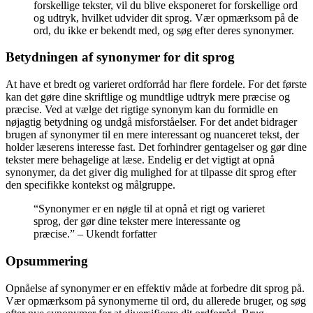
forskellige tekster, vil du blive eksponeret for forskellige ord
og udtryk, hvilket udvider dit sprog. Vær opmærksom på de
ord, du ikke er bekendt med, og søg efter deres synonymer.
Betydningen af synonymer for dit sprog
At have et bredt og varieret ordforråd har flere fordele. For det første
kan det gøre dine skriftlige og mundtlige udtryk mere præcise og
præcise. Ved at vælge det rigtige synonym kan du formidle en
nøjagtig betydning og undgå misforståelser. For det andet bidrager
brugen af synonymer til en mere interessant og nuanceret tekst, der
holder læserens interesse fast. Det forhindrer gentagelser og gør dine
tekster mere behagelige at læse. Endelig er det vigtigt at opnå
synonymer, da det giver dig mulighed for at tilpasse dit sprog efter
den specifikke kontekst og målgruppe.
“Synonymer er en nøgle til at opnå et rigt og varieret
sprog, der gør dine tekster mere interessante og
præcise.” – Ukendt forfatter
Opsummering
Opnåelse af synonymer er en effektiv måde at forbedre dit sprog på.
Vær opmærksom på synonymerne til ord, du allerede bruger, og søg