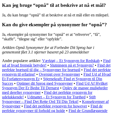
Kan jeg bruge “opnå” til at beskrive at nå et mål?
Ja, du kan bruge “opnå” til at beskrive at nå et mål eller en milepæl.
Kan du give eksempler på synonymer for “opnå”?
Ja, eksempler på synonymer for “opnå” er at “erhverve”, “få”,
“skaffe”, “tilegne sig” eller “opfylde”.
Artiklen Opnå Synonymer for at Forbedre Dit Sprog har i
gennemsnit fået
3.1
stjerner baseret på
23
anmeldelser
Andre populære artikler:
Værktøj – Et Synonym for Redskab
•
Find
ud af hvad fremgår betyder!
•
Slutningen på et Synonym?
•
Find det
perfekte brætspil til dig – Synonymer for brætspil
•
Find det perfekte
synonym til erfaring!
•
Oversigt over Synonymer
•
Find Ud af Hvad
Et Forfattersynonym Er
•
Stjernekraft: Find et Synonym til Din
Succes
•
Optimer dit Sprog med Synonymer
•
Find Ud Af Hvilket
Synonym Der Er Bedst Til Dernæst
•
Oplev de mange muligheder
med derefter synonymer
•
Find det perfekte synonym for
udelukkende!
•
Udmattet – Et Synonym for Træthed
•
Stift
Synonymer – Find Det Rette Ord Til Din Tekst!
•
Konsekvenser af
Synonymer
•
Find det perfekte synonym for however
•
Find de
perfekte synonymer til forhold og holde
•
Find de Grundlæggende