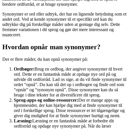
bredere ordforråd, er at bruge synonymer.
Synonymer er ord eller udtryk, der har en lignende betydning som et
andet ord. Ved at kende synonymer til et specifikt ord kan du
udtrykke dig på forskellige måder uden at gentage dig selv. Dette
fremmer variationen i dit sprog og gør det mere interessant og
nuanceret.
Hvordan opnår man synonymer?
Der er flere måder, du kan opnå synonymer på:
Ordbøger:
Brug en ordbog, der angiver synonymer til hvert
ord. Dette er en fantastisk måde at opdage nye ord på og
udvide dit ordforråd. Lad os sige, at du vil finde synonymer til
ordet “opnå”. Du kan slå det op i ordbogen og finde ord som
“opnår” og “synonym opnå”. Disse synonymer kan du så
bruge i dine tekster for at diversificere dit sprog.
Sprog-apps og online-ressourcer:
Der er mange apps og
hjemmesider, der kan hjælpe dig med at finde synonymer til
ord i forskellige sprog. Disse ressourcer er let tilgængelige og
giver dig mulighed for at finde synonymer hurtigt og nemt.
Læsning:
Læsning er en fantastisk måde at forbedre dit
ordforråd og opdage nye synonymer på. Når du læser