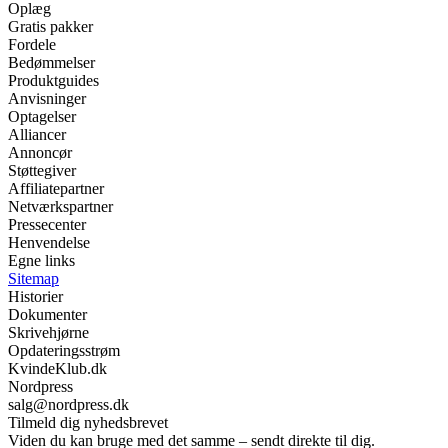
Oplæg
Gratis pakker
Fordele
Bedømmelser
Produktguides
Anvisninger
Optagelser
Alliancer
Annoncør
Støttegiver
Affiliatepartner
Netværkspartner
Pressecenter
Henvendelse
Egne links
Sitemap
Historier
Dokumenter
Skrivehjørne
Opdateringsstrøm
KvindeKlub.dk
Nordpress
salg@nordpress.dk
Tilmeld dig nyhedsbrevet
Viden du kan bruge med det samme – sendt direkte til dig.