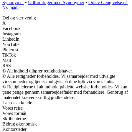
Synonymer
•
Udfordringer med Synonymer
•
Oplev Gengivelse på
Ny måde
Del og vær venlig
X
Facebook
Instagram
LinkedIn
YouTube
Pinterest
TikTok
Mail
RSS
© Alt indhold tilhører rettighedshaver.
© Alle rettigheder forbeholdes. Vi samarbejder med udvalgte
virksomheder og tjener muligvis på dine køb via vores links.
© Rettighederne til alt indhold på dette website forbeholdes. Vi kan
tjene penge gennem samarbejdsaftaler med forhandlere. Genbrug af
materialet kræver skriftlig godkendelse.
Lær os at kende
Vores rejse
Vores formål
Skribenterne
Bidrag økonomisk
Kontorsteder