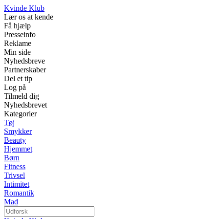
Kvinde Klub
Lær os at kende
Få hjælp
Presseinfo
Reklame
Min side
Nyhedsbreve
Partnerskaber
Del et tip
Log på
Tilmeld dig
Nyhedsbrevet
Kategorier
Tøj
Smykker
Beauty
Hjemmet
Børn
Fitness
Trivsel
Intimitet
Romantik
Mad