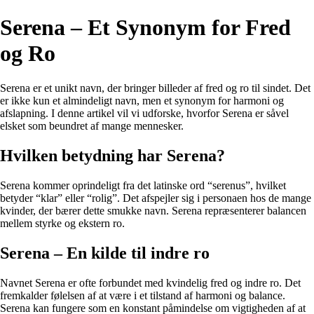
Serena – Et Synonym for Fred
og Ro
Serena er et unikt navn, der bringer billeder af fred og ro til sindet. Det
er ikke kun et almindeligt navn, men et synonym for harmoni og
afslapning. I denne artikel vil vi udforske, hvorfor Serena er såvel
elsket som beundret af mange mennesker.
Hvilken betydning har Serena?
Serena kommer oprindeligt fra det latinske ord “serenus”, hvilket
betyder “klar” eller “rolig”. Det afspejler sig i personaen hos de mange
kvinder, der bærer dette smukke navn. Serena repræsenterer balancen
mellem styrke og ekstern ro.
Serena – En kilde til indre ro
Navnet Serena er ofte forbundet med kvindelig fred og indre ro. Det
fremkalder følelsen af ​​at være i et tilstand af harmoni og balance.
Serena kan fungere som en konstant påmindelse om vigtigheden af ​​at