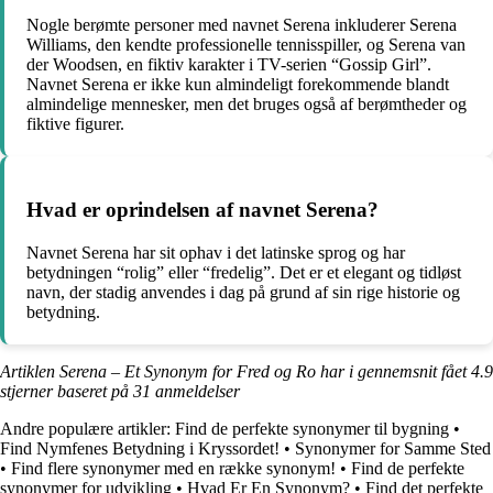
Nogle berømte personer med navnet Serena inkluderer Serena
Williams, den kendte professionelle tennisspiller, og Serena van
der Woodsen, en fiktiv karakter i TV-serien “Gossip Girl”.
Navnet Serena er ikke kun almindeligt forekommende blandt
almindelige mennesker, men det bruges også af berømtheder og
fiktive figurer.
Hvad er oprindelsen af navnet Serena?
Navnet Serena har sit ophav i det latinske sprog og har
betydningen “rolig” eller “fredelig”. Det er et elegant og tidløst
navn, der stadig anvendes i dag på grund af sin rige historie og
betydning.
Artiklen Serena – Et Synonym for Fred og Ro har i gennemsnit fået
4.9
stjerner baseret på
31
anmeldelser
Andre populære artikler:
Find de perfekte synonymer til bygning
•
Find Nymfenes Betydning i Kryssordet!
•
Synonymer for Samme Sted
•
Find flere synonymer med en række synonym!
•
Find de perfekte
synonymer for udvikling
•
Hvad Er En Synonym?
•
Find det perfekte