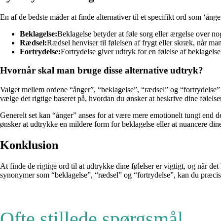
En af de bedste måder at finde alternativer til et specifikt ord som ‘ån
Beklagelse:
Beklagelse betyder at føle sorg eller ærgelse over nog
Rædsel:
Rædsel henviser til følelsen af frygt eller skræk, når man 
Fortrydelse:
Fortrydelse giver udtryk for en følelse af beklagel
Hvornår skal man bruge disse alternative udtryk?
Valget mellem ordene “ånger”, “beklagelse”, “rædsel” og “fortrydelse” afh
vælge det rigtige baseret på, hvordan du ønsker at beskrive dine følelser
Generelt set kan “ånger” anses for at være mere emotionelt tungt end d
ønsker at udtrykke en mildere form for beklagelse eller at nuancere din
Konklusion
At finde de rigtige ord til at udtrykke dine følelser er vigtigt, og når d
synonymer som “beklagelse”, “rædsel” og “fortrydelse”, kan du præcis
Ofte stillede spørgsmål