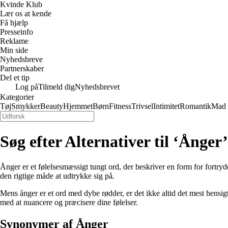
Kvinde Klub
Lær os at kende
Få hjælp
Presseinfo
Reklame
Min side
Nyhedsbreve
Partnerskaber
Del et tip
Log på
Tilmeld dig
Nyhedsbrevet
Kategorier
Tøj
Smykker
Beauty
Hjemmet
Børn
Fitness
Trivsel
Intimitet
Romantik
Mad
Søg efter Alternativer til ‘Ånger’
Ånger er et følelsesmæssigt tungt ord, der beskriver en form for fortryd
den rigtige måde at udtrykke sig på.
Mens ånger er et ord med dybe rødder, er det ikke altid det mest hensig
med at nuancere og præcisere dine følelser.
Synonymer af Ånger