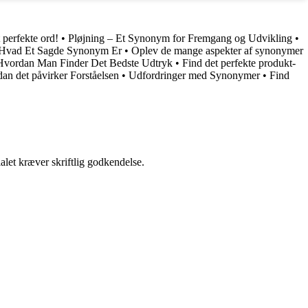
perfekte ord!
•
Pløjning – Et Synonym for Fremgang og Udvikling
•
 Hvad Et Sagde Synonym Er
•
Oplev de mange aspekter af synonymer
 Hvordan Man Finder Det Bedste Udtryk
•
Find det perfekte produkt-
an det påvirker Forståelsen
•
Udfordringer med Synonymer
•
Find
alet kræver skriftlig godkendelse.