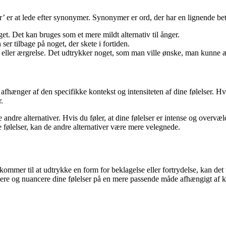
ger’ er at lede efter synonymer. Synonymer er ord, der har en lignende b
et. Det kan bruges som et mere mildt alternativ til ånger.
ser tilbage på noget, der skete i fortiden.
se eller ærgrelse. Det udtrykker noget, som man ville ønske, man kunne 
ænger af den specifikke kontekst og intensiteten af dine følelser. Hver a
.
e andre alternativer. Hvis du føler, at dine følelser er intense og ove
e følelser, kan de andre alternativer være mere velegnede.
et kommer til at udtrykke en form for beklagelse eller fortrydelse, kan de
ere og nuancere dine følelser på en mere passende måde afhængigt af k