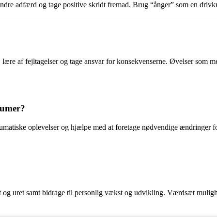
ændre adfærd og tage positive skridt fremad. Brug “ånger” som en drivkra
 lære af fejltagelser og tage ansvar for konsekvenserne. Øvelser som me
raumer?
traumatiske oplevelser og hjælpe med at foretage nødvendige ændringer 
 ret og uret samt bidrage til personlig vækst og udvikling. Værdsæt muli