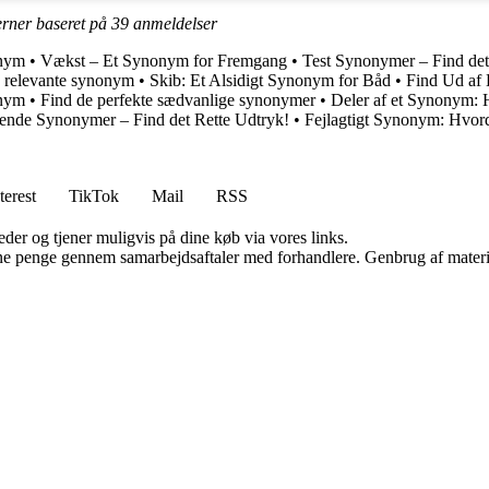
erner baseret på
39
anmeldelser
onym
•
Vækst – Et Synonym for Fremgang
•
Test Synonymer – Find det 
e relevante synonym
•
Skib: Et Alsidigt Synonym for Båd
•
Find Ud af
onym
•
Find de perfekte sædvanlige synonymer
•
Deler af et Synonym:
ende Synonymer – Find det Rette Udtryk!
•
Fejlagtigt Synonym: Hvord
terest
TikTok
Mail
RSS
er og tjener muligvis på dine køb via vores links.
jene penge gennem samarbejdsaftaler med forhandlere. Genbrug af materi