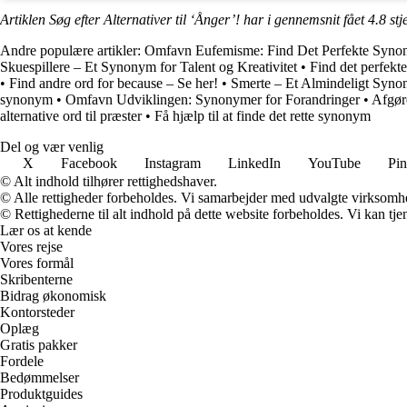
Artiklen Søg efter Alternativer til ‘Ånger’! har i gennemsnit fået
4.8
stj
Andre populære artikler:
Omfavn Eufemisme: Find Det Perfekte Syn
Skuespillere – Et Synonym for Talent og Kreativitet
•
Find det perfekt
•
Find andre ord for because – Se her!
•
Smerte – Et Almindeligt Syn
synonym
•
Omfavn Udviklingen: Synonymer for Forandringer
•
Afgør
alternative ord til præster
•
Få hjælp til at finde det rette synonym
Del og vær venlig
X
Facebook
Instagram
LinkedIn
YouTube
Pin
© Alt indhold tilhører rettighedshaver.
© Alle rettigheder forbeholdes. Vi samarbejder med udvalgte virksomhed
© Rettighederne til alt indhold på dette website forbeholdes. Vi kan t
Lær os at kende
Vores rejse
Vores formål
Skribenterne
Bidrag økonomisk
Kontorsteder
Oplæg
Gratis pakker
Fordele
Bedømmelser
Produktguides