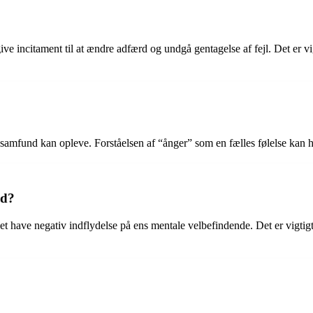
give incitament til at ændre adfærd og undgå gentagelse af fejl. Det er vi
og samfund kan opleve. Forståelsen af “ånger” som en fælles følelse kan
ed?
et have negativ indflydelse på ens mentale velbefindende. Det er vigtigt