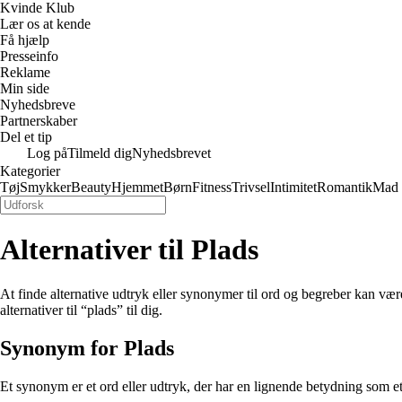
Kvinde Klub
Lær os at kende
Få hjælp
Presseinfo
Reklame
Min side
Nyhedsbreve
Partnerskaber
Del et tip
Log på
Tilmeld dig
Nyhedsbrevet
Kategorier
Tøj
Smykker
Beauty
Hjemmet
Børn
Fitness
Trivsel
Intimitet
Romantik
Mad
Alternativer til Plads
At finde alternative udtryk eller synonymer til ord og begreber kan være
alternativer til “plads” til dig.
Synonym for Plads
Et synonym er et ord eller udtryk, der har en lignende betydning som e