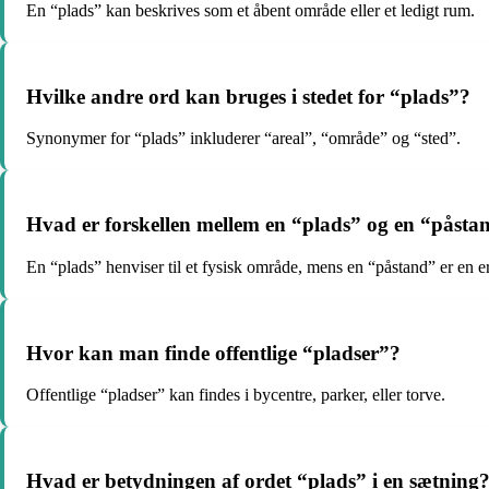
En “plads” kan beskrives som et åbent område eller et ledigt rum.
Hvilke andre ord kan bruges i stedet for “plads”?
Synonymer for “plads” inkluderer “areal”, “område” og “sted”.
Hvad er forskellen mellem en “plads” og en “påsta
En “plads” henviser til et fysisk område, mens en “påstand” er en e
Hvor kan man finde offentlige “pladser”?
Offentlige “pladser” kan findes i bycentre, parker, eller torve.
Hvad er betydningen af ordet “plads” i en sætning