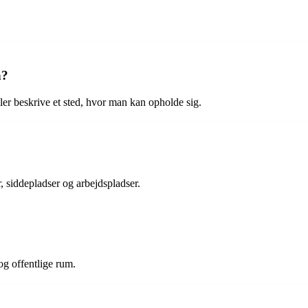
n?
er beskrive et sted, hvor man kan opholde sig.
r, siddepladser og arbejdspladser.
og offentlige rum.