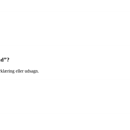
nd”?
rklæring eller udsagn.
?