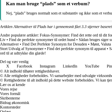
Kan man bruge “plads” som et verbum?
Nej, “plads” bruges normalt som et substantiv og ikke som et verb
Artiklen Alternativer til Plads har i gennemsnit fået
3.3
stjerner basere
Andre populære artikler:
Fokus-Synonymer: Find det rette ord til dit fo
Liv
•
Find de perfekte synonymer til ordet hund
•
Sådan bruges siger 
Alternativer
•
Find Det Perfekte Synonym for Desuden
•
Mønt, Valuta
Stort Udvalg af Synonymer
•
Find det perfekte synonym til apparat
•
S
ord til at udtrykke din glæde!
Del og vær venlig
X
Facebook
Instagram
LinkedIn
YouTube
Pin
© Alt indhold tilhører rettighedshaver.
© Alle rettigheder forbeholdes. Vi samarbejder med udvalgte virksomhed
© Rettighederne til alt indhold på dette website forbeholdes. Vi kan t
Lær os at kende
Vores rejse
Vores formål
Skribenterne
Bidrag økonomisk
Kontorsteder
Oplæg