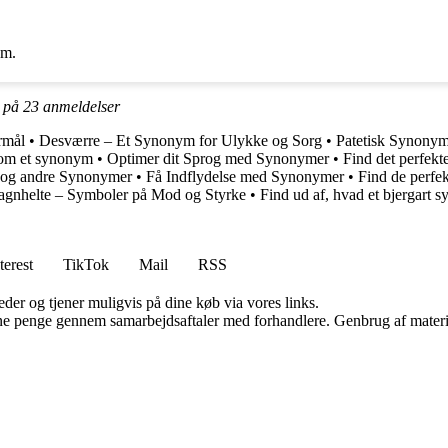
um.
t på
23
anmeldelser
rmål
•
Desværre – Et Synonym for Ulykke og Sorg
•
Patetisk Synony
som et synonym
•
Optimer dit Sprog med Synonymer
•
Find det perfekt
 og andre Synonymer
•
Få Indflydelse med Synonymer
•
Find de perfek
agnhelte – Symboler på Mod og Styrke
•
Find ud af, hvad et bjergart 
terest
TikTok
Mail
RSS
er og tjener muligvis på dine køb via vores links.
jene penge gennem samarbejdsaftaler med forhandlere. Genbrug af materi