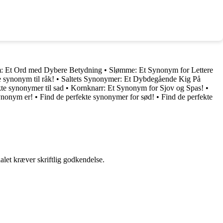
m: Et Ord med Dybere Betydning
•
Slømme: Et Synonym for Lettere
e synonym til råk!
•
Saltets Synonymer: Et Dybdegående Kig På
te synonymer til sad
•
Kornknarr: Et Synonym for Sjov og Spas!
•
synonym er!
•
Find de perfekte synonymer for sød!
•
Find de perfekte
alet kræver skriftlig godkendelse.