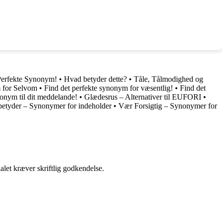
Perfekte Synonym!
•
Hvad betyder dette?
•
Tåle, Tålmodighed og
 for Selvom
•
Find det perfekte synonym for væsentlig!
•
Find det
nonym til dit meddelande!
•
Glædesrus – Alternativer til EUFORI
•
betyder – Synonymer for indeholder
•
Vær Forsigtig – Synonymer for
alet kræver skriftlig godkendelse.