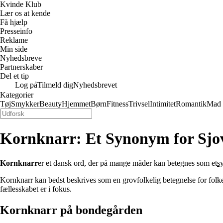
Kvinde Klub
Lær os at kende
Få hjælp
Presseinfo
Reklame
Min side
Nyhedsbreve
Partnerskaber
Del et tip
Log på
Tilmeld dig
Nyhedsbrevet
Kategorier
Tøj
Smykker
Beauty
Hjemmet
Børn
Fitness
Trivsel
Intimitet
Romantik
Mad
Kornknarr: Et Synonym for Sjov
Kornknarr
er et dansk ord, der på mange måder kan betegnes som et
s
Kornknarr kan bedst beskrives som en grovfolkelig betegnelse for folkel
fællesskabet er i fokus.
Kornknarr på bondegården