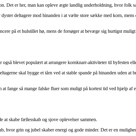
on. Det er her, man kan opleve ægte landlig underholdning, hvor folk sa
r dyster deltagere mod hinanden i at vælte store sække med korn, mens 
ancere på et hulstillet hø, mens de forsøger at bevæge sig hurtigst mulig
så blevet populært at arrangere kornknarr-aktiviteter til byfesten ell
eltagerne skal bygge et tårn ved at stable spande på hinanden uden at b
 at fange så mange falske fluer som muligt på kortest tid ved hjælp af e
de at skabe fællesskab og sjove oplevelser sammen.
kab, hvor grin og jubel skaber energi og gode minder. Det er en mulighed