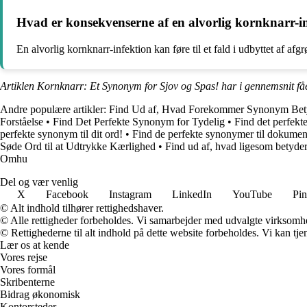
Hvad er konsekvenserne af en alvorlig kornknarr-i
En alvorlig kornknarr-infektion kan føre til et fald i udbyttet af 
Artiklen Kornknarr: Et Synonym for Sjov og Spas! har i gennemsnit få
Andre populære artikler:
Find Ud af, Hvad Forekommer Synonym Bet
Forståelse
•
Find Det Perfekte Synonym for Tydelig
•
Find det perfekt
perfekte synonym til dit ord!
•
Find de perfekte synonymer til dokumen
Søde Ord til at Udtrykke Kærlighed
•
Find ud af, hvad ligesom betyder
Omhu
Del og vær venlig
X
Facebook
Instagram
LinkedIn
YouTube
Pin
© Alt indhold tilhører rettighedshaver.
© Alle rettigheder forbeholdes. Vi samarbejder med udvalgte virksomhed
© Rettighederne til alt indhold på dette website forbeholdes. Vi kan t
Lær os at kende
Vores rejse
Vores formål
Skribenterne
Bidrag økonomisk
Kontorsteder