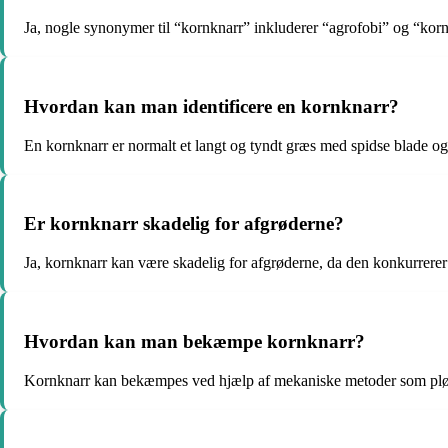
Ja, nogle synonymer til “kornknarr” inkluderer “agrofobi” og “korn
Hvordan kan man identificere en kornknarr?
En kornknarr er normalt et langt og tyndt græs med spidse blade o
Er kornknarr skadelig for afgrøderne?
Ja, kornknarr kan være skadelig for afgrøderne, da den konkurrerer
Hvordan kan man bekæmpe kornknarr?
Kornknarr kan bekæmpes ved hjælp af mekaniske metoder som pløjni