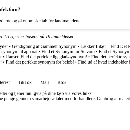
nfektion?
afgrøderne og økonomiske tab for landmændene.
et
4.3
stjerner baseret på
19
anmeldelser
yder
•
Gendigtning af Gammelt Synonym
•
Lækker Likør – Find Det 
e synonym til apparat
•
Find et Synonym for Selvom
•
Find et Synonym
t
•
Uanset: Find det perfekte ligeglad-synonym!
•
Find det perfekte sy
!
•
Find det perfekte synonym for beløb!
•
Find ud af hvad indeholder 
terest
TikTok
Mail
RSS
er og tjener muligvis på dine køb via vores links.
jene penge gennem samarbejdsaftaler med forhandlere. Genbrug af materi