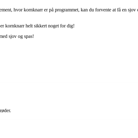
angement, hvor kornknarr er på programmet, kan du forvente at få en sjo
er kornknarr helt sikkert noget for dig!
 med sjov og spas!
røder.