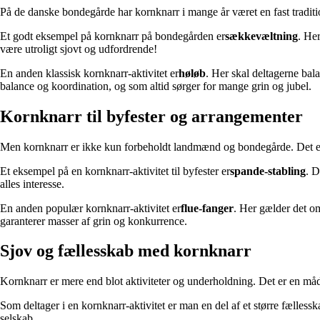
På de danske bondegårde har kornknarr i mange år været en fast traditi
Et godt eksempel på kornknarr på bondegården er
sækkevæltning
. He
være utroligt sjovt og udfordrende!
En anden klassisk kornknarr-aktivitet er
høløb
. Her skal deltagerne bal
balance og koordination, og som altid sørger for mange grin og jubel.
Kornknarr til byfester og arrangementer
Men kornknarr er ikke kun forbeholdt landmænd og bondegårde. Det er og
Et eksempel på en kornknarr-aktivitet til byfester er
spande-stabling
. D
alles interesse.
En anden populær kornknarr-aktivitet er
flue-fanger
. Her gælder det om
garanterer masser af grin og konkurrence.
Sjov og fællesskab med kornknarr
Kornknarr er mere end blot aktiviteter og underholdning. Det er en må
Som deltager i en kornknarr-aktivitet er man en del af et større fælless
selskab.