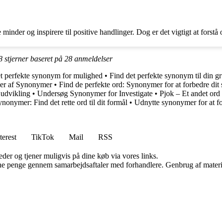
der og inspirere til positive handlinger. Dog er det vigtigt at forstå
8
stjerner baseret på
28
anmeldelser
t perfekte synonym for mulighed
•
Find det perfekte synonym til din g
er af Synonymer
•
Find de perfekte ord: Synonymer for at forbedre dit
 udvikling
•
Undersøg Synonymer for Investigate
•
Pjok – Et andet ord 
onymer: Find det rette ord til dit formål
•
Udnytte synonymer for at fo
terest
TikTok
Mail
RSS
er og tjener muligvis på dine køb via vores links.
jene penge gennem samarbejdsaftaler med forhandlere. Genbrug af materi