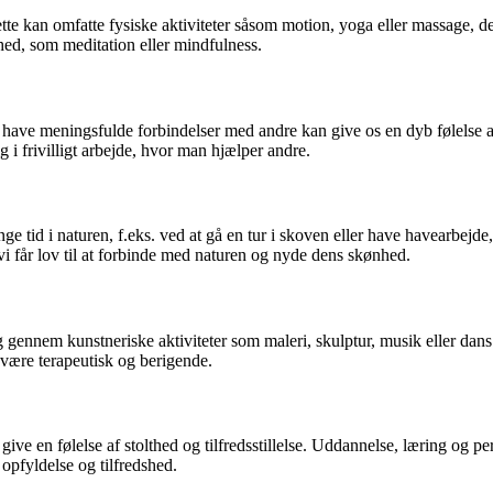
tte kan omfatte fysiske aktiviteter såsom motion, yoga eller massage, de
hed, som meditation eller mindfulness.
At have meningsfulde forbindelser med andre kan give os en dyb følelse 
ig i frivilligt arbejde, hvor man hjælper andre.
ge tid i naturen, f.eks. ved at gå en tur i skoven eller have havearbejd
 vi får lov til at forbinde med naturen og nyde dens skønhed.
g gennem kunstneriske aktiviteter som maleri, skulptur, musik eller dans 
 være terapeutisk og berigende.
e en følelse af stolthed og tilfredsstillelse. Uddannelse, læring og pers
 opfyldelse og tilfredshed.