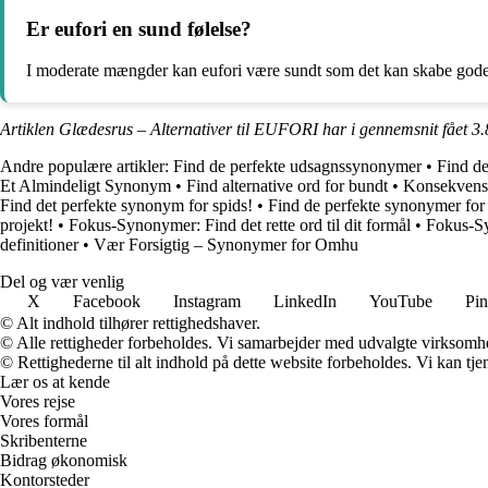
Er eufori en sund følelse?
I moderate mængder kan eufori være sundt som det kan skabe gode min
Artiklen Glædesrus – Alternativer til EUFORI har i gennemsnit fået
3.
Andre populære artikler:
Find de perfekte udsagnssynonymer
•
Find de
Et Almindeligt Synonym
•
Find alternative ord for bundt
•
Konsekvens
Find det perfekte synonym for spids!
•
Find de perfekte synonymer for
projekt!
•
Fokus-Synonymer: Find det rette ord til dit formål
•
Fokus-Syn
definitioner
•
Vær Forsigtig – Synonymer for Omhu
Del og vær venlig
X
Facebook
Instagram
LinkedIn
YouTube
Pin
© Alt indhold tilhører rettighedshaver.
© Alle rettigheder forbeholdes. Vi samarbejder med udvalgte virksomhed
© Rettighederne til alt indhold på dette website forbeholdes. Vi kan t
Lær os at kende
Vores rejse
Vores formål
Skribenterne
Bidrag økonomisk
Kontorsteder