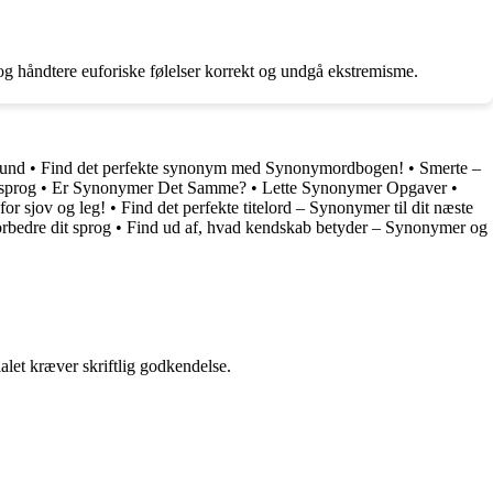
 og håndtere euforiske følelser korrekt og undgå ekstremisme.
rund
•
Find det perfekte synonym med Synonymordbogen!
•
Smerte –
 sprog
•
Er Synonymer Det Samme?
•
Lette Synonymer Opgaver
•
for sjov og leg!
•
Find det perfekte titelord – Synonymer til dit næste
rbedre dit sprog
•
Find ud af, hvad kendskab betyder – Synonymer og
alet kræver skriftlig godkendelse.