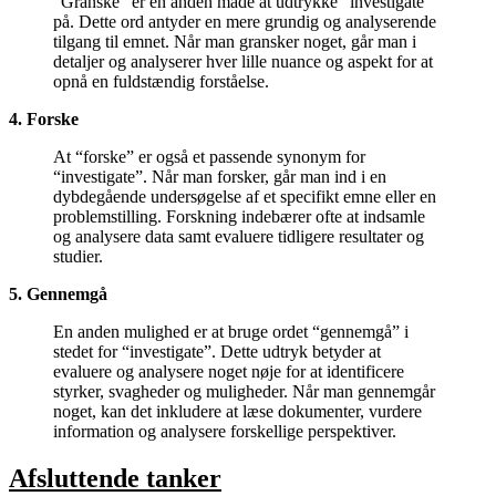
“Granske” er en anden måde at udtrykke “investigate”
på. Dette ord antyder en mere grundig og analyserende
tilgang til emnet. Når man gransker noget, går man i
detaljer og analyserer hver lille nuance og aspekt for at
opnå en fuldstændig forståelse.
4. Forske
At “forske” er også et passende synonym for
“investigate”. Når man forsker, går man ind i en
dybdegående undersøgelse af et specifikt emne eller en
problemstilling. Forskning indebærer ofte at indsamle
og analysere data samt evaluere tidligere resultater og
studier.
5. Gennemgå
En anden mulighed er at bruge ordet “gennemgå” i
stedet for “investigate”. Dette udtryk betyder at
evaluere og analysere noget nøje for at identificere
styrker, svagheder og muligheder. Når man gennemgår
noget, kan det inkludere at læse dokumenter, vurdere
information og analysere forskellige perspektiver.
Afsluttende tanker