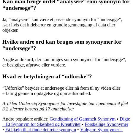
Kan man bruge ordet “analysere” som synonym for
“undersøge”?
Ja, “analysere” kan være et passende synonym for “undersøge”,
især hvis det indebærer en grundig gennemgang af data eller
objekter.
Hvilke andre ord kan bruges som synonymer for
“undersøge”?
Nogle andre ord, der kan bruges som synonymer for “undersøge”,
er besigtige, afprøve eller vurdere.
Hvad er betydningen af “udforske”?
“Udforske” betyder at undersøge eller nå frem til ny viden eller
erfaring gennem opdagelse og opmærksomhed.
Artiklen Undersøg Synonymer for Investigate har i gennemsnit fået
3.2
stjerner baseret på
17
anmeldelser
Andre populære artikler:
Gendigtning af Gammelt Synonym
•
Digte
– Et Synonym for Skønhed og Kreativitet
•
Forskellige Synonymer
•
Få hjælp til at finde det rette synonym
•
Vulgære Synonymer –