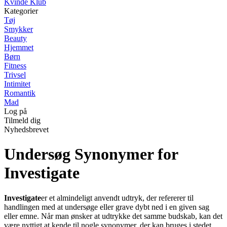
Kvinde Klub
Kategorier
Tøj
Smykker
Beauty
Hjemmet
Børn
Fitness
Trivsel
Intimitet
Romantik
Mad
Log på
Tilmeld dig
Nyhedsbrevet
Undersøg Synonymer for
Investigate
Investigate
er et almindeligt anvendt udtryk, der refererer til
handlingen med at undersøge eller grave dybt ned i en given sag
eller emne. Når man ønsker at udtrykke det samme budskab, kan det
være nyttigt at kende til nogle synonymer, der kan bruges i stedet.