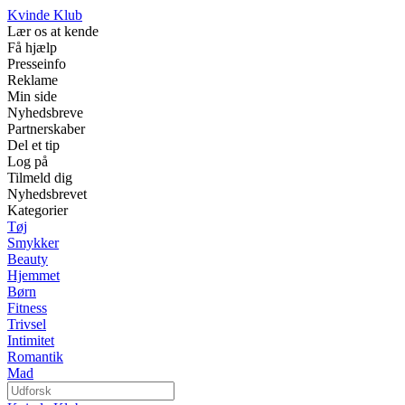
Kvinde Klub
Lær os at kende
Få hjælp
Presseinfo
Reklame
Min side
Nyhedsbreve
Partnerskaber
Del et tip
Log på
Tilmeld dig
Nyhedsbrevet
Kategorier
Tøj
Smykker
Beauty
Hjemmet
Børn
Fitness
Trivsel
Intimitet
Romantik
Mad