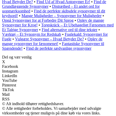
Hvad Betyder De?
•
Find Ud af Hvad Antonymer Er!
•
Find de
Grundlæggende Synonymer
•
Distræthed – Et andet ord for
uopmærksomhed
•
Find de perfekte skibsdele synonymer til dit
krydsord!
•
Mange Muligheder – Synonymer for Muligheder
•
Opnå Synonymer for at Forbedre Dit Sprog
•
Oplev de mange
Synonymer for Krog!
•
Torgskräck – Et Ubehageligt Fænomen med
Et Talrige Synonymer
•
Find alternative ord til dine tekster
•
Værktøj – Et Synonym for Redskab
•
Fuglekald: Synonymer for
Fugle
•
Vulgære Synonymer – Hvad Betyder De?
•
Oplev de
mange synonymer for fænomenet!
•
Fantastiske Synonymer til
Spændende!
•
Find de perfekte sædvanlige synonymer
Del og vær venlig
X
Facebook
Instagram
LinkedIn
YouTube
Pinterest
TikTok
Mail
RSS
© Alt indhold tilhører rettighedshaver.
© Alle rettigheder forbeholdes. Vi samarbejder med udvalgte
virksomheder og tjener muligvis på dine køb via vores links.