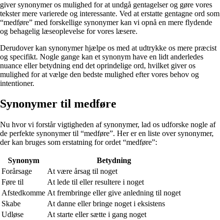
giver synonymer os mulighed for at undgå gentagelser og gøre vores
tekster mere varierede og interessante. Ved at erstatte gentagne ord som
“medføre” med forskellige synonymer kan vi opnå en mere flydende
og behagelig læseoplevelse for vores læsere.
Derudover kan synonymer hjælpe os med at udtrykke os mere præcist
og specifikt. Nogle gange kan et synonym have en lidt anderledes
nuance eller betydning end det oprindelige ord, hvilket giver os
mulighed for at vælge den bedste mulighed efter vores behov og
intentioner.
Synonymer til medføre
Nu hvor vi forstår vigtigheden af synonymer, lad os udforske nogle af
de perfekte synonymer til “medføre”. Her er en liste over synonymer,
der kan bruges som erstatning for ordet “medføre”:
Synonym
Betydning
Forårsage
At være årsag til noget
Føre til
At lede til eller resultere i noget
Afstedkomme
At frembringe eller give anledning til noget
Skabe
At danne eller bringe noget i eksistens
Udløse
At starte eller sætte i gang noget