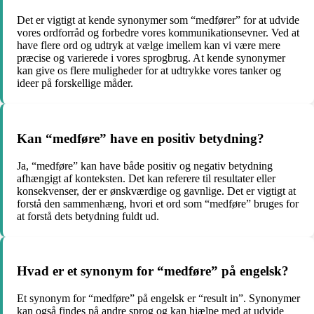
Det er vigtigt at kende synonymer som “medfører” for at udvide
vores ordforråd og forbedre vores kommunikationsevner. Ved at
have flere ord og udtryk at vælge imellem kan vi være mere
præcise og varierede i vores sprogbrug. At kende synonymer
kan give os flere muligheder for at udtrykke vores tanker og
ideer på forskellige måder.
Kan “medføre” have en positiv betydning?
Ja, “medføre” kan have både positiv og negativ betydning
afhængigt af konteksten. Det kan referere til resultater eller
konsekvenser, der er ønskværdige og gavnlige. Det er vigtigt at
forstå den sammenhæng, hvori et ord som “medføre” bruges for
at forstå dets betydning fuldt ud.
Hvad er et synonym for “medføre” på engelsk?
Et synonym for “medføre” på engelsk er “result in”. Synonymer
kan også findes på andre sprog og kan hjælpe med at udvide