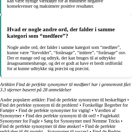
kan være nyttige værktøjer for at minimere negative
konsekvenser og maksimere positive resultater.
Hvad er nogle andre ord, der falder i samme
kategori som “medføre”?
Nogle andre ord, der falder i samme kategori som “medføre”,
kunne være “forvolder”, “forårsage”, “initiere”, “forårsage” osv.
Der er mange ord og udtryk, der kan bruges til at udtrykke
årsagssammenhænge, og det er godt at have et bredt ordforråd
for at kunne udtrykke sig præcist og præcist.
Artiklen Find de perfekte synonymer til medføre! har i gennemsnit fået
3.3
stjerner baseret på
28
anmeldelser
Andre populære artikler:
Find de perfekte synonymer til beskæftiget
•
Find det perfekte synonym til dit problem!
•
Forskellige Begreber for
Fartøjer
•
Find de perfekte synonymer for vigtig!
•
Værdien af
Synonymer
•
Find den perfekte synonym til dit ord!
•
Fuglekald:
Synonymer for Fugle
•
Sørg for Synonymer med Nemme Tricks
•
Find de perfekte synonymer til dine ønsker!
•
Find de perfekte
redskaber til dit projekt – Synonymer til succes!
•
Find de Bedste