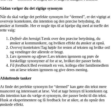
Sådan vælger du det rigtige synonym
Når du skal vælge det perfekte synonym for “dermed”, er det vigtigt at
overveje konteksten, din intention og den præcise betydning, du
ønsker at formidle. Her er nogle tips til at hjælpe dig med at træffe det
rette valg:
Definér din hensigt:
Tænk over den præcise betydning, du
ønsker at kommunikere, og hvilken effekt du ønsker at opnå.
Overvej konteksten:
Tag højde for resten af teksten og hvilke ord
og vendinger der allerede er brugt.
Læs igennem og afprøv:
Læs teksten igennem og prøv de
forskellige synonymer af for at se, hvilket der passer bedst.
Få feedback:
Bed eventuelt en ven, kollega eller familiemedlem
om at læse teksten igennem og give deres mening.
Afsluttende tanker
At finde det perfekte synonym for “dermed” kan gøre din tekst mere
nuanceret og interessant at læse. Ved at tage hensyn til konteksten og
din intention kan du vælge et synonym, der passer bedst til din tekst.
Husk at eksperimentere og få feedback for at sikre, at du opnår den
ønskede effekt.