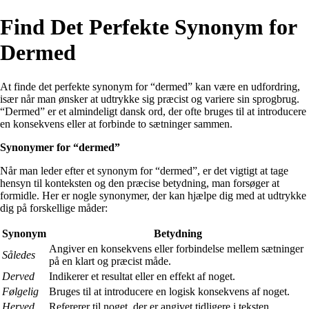
Find Det Perfekte Synonym for
Dermed
At finde det perfekte synonym for “dermed” kan være en udfordring,
især når man ønsker at udtrykke sig præcist og variere sin sprogbrug.
“Dermed” er et almindeligt dansk ord, der ofte bruges til at introducere
en konsekvens eller at forbinde to sætninger sammen.
Synonymer for “dermed”
Når man leder efter et synonym for “dermed”, er det vigtigt at tage
hensyn til konteksten og den præcise betydning, man forsøger at
formidle. Her er nogle synonymer, der kan hjælpe dig med at udtrykke
dig på forskellige måder:
Synonym
Betydning
Angiver en konsekvens eller forbindelse mellem sætninger
Således
på en klart og præcist måde.
Derved
Indikerer et resultat eller en effekt af noget.
Følgelig
Bruges til at introducere en logisk konsekvens af noget.
Herved
Refererer til noget, der er angivet tidligere i teksten.