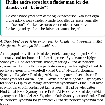
Hvilke andre sprogbrug finder man for det
danske ord “kvinde”?
Ud over synonymer som dame og kvindeperson, kan man også
bruge udtryk som kvinder, kvinderfolk eller det mere generelle
ord “person”. Forskellige sprog eller regioner kan bruge
forskellige udtryk for at beskrive det samme begreb.
Artiklen Find de perfekte synonymer for kvinde har i gennemsnit fået
4.9
stjerner baseret på
26
anmeldelser
Andre populære artikler:
Find det perfekte ampersynonym!
•
Find
alternative ord for bundt
•
Udfordringer med Synonymer
•
Ifølge
Synonym
•
Find det perfekte synonym for og
•
Find de perfekte
synonymer til a lot
•
Find de perfekte synonymer for vigtig!
•
Find det
perfekte synonym til versefod!
•
Find Ud af, Hvad Forekommer
Synonym Betyder
•
Find de perfekte synonymer til hændelser
•
Find
Synonymer for Græske Tegn
•
Udvikl dine færdigheder – synonymer
for succes
•
Oplev de mange aspekter af synonymer
•
Find ud af hvad
et synonym er og hvordan det kan bruges!
•
Hvad betyder dette?
•
Find Ud af Hvad Synonymerne Er for At Beskrive
•
Find de perfekte
synonymer til hændelser
•
Skønhed i Ord: Synonymer for Smuk
•
Find
det perfekte synonym for ydermere!
•
Find det perfekte synonym med
Netop!