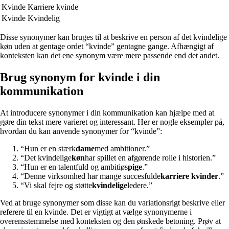
Kvinde
Karriere kvinde
Kvinde
Kvindelig
Disse synonymer kan bruges til at beskrive en person af det kvindelige
køn uden at gentage ordet “kvinde” gentagne gange. Afhængigt af
konteksten kan det ene synonym være mere passende end det andet.
Brug synonym for kvinde i din
kommunikation
At introducere synonymer i din kommunikation kan hjælpe med at
gøre din tekst mere varieret og interessant. Her er nogle eksempler på,
hvordan du kan anvende synonymer for “kvinde”:
“Hun er en stærk
dame
med ambitioner.”
“Det kvindelige
køn
har spillet en afgørende rolle i historien.”
“Hun er en talentfuld og ambitiøs
pige
.”
“Denne virksomhed har mange succesfulde
karriere kvinder
.”
“Vi skal fejre og støtte
kvindelige
ledere.”
Ved at bruge synonymer som disse kan du variationsrigt beskrive eller
referere til en kvinde. Det er vigtigt at vælge synonymerne i
overensstemmelse med konteksten og den ønskede betoning. Prøv at