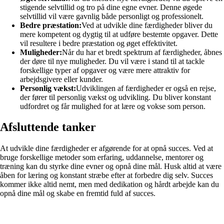
stigende selvtillid og tro på dine egne evner. Denne øgede
selvtillid vil være gavnlig både personligt og professionelt.
Bedre præstation:
Ved at udvikle dine færdigheder bliver du
mere kompetent og dygtig til at udføre bestemte opgaver. Dette
vil resultere i bedre præstation og øget effektivitet.
Muligheder:
Når du har et bredt spektrum af færdigheder, åbnes
der døre til nye muligheder. Du vil være i stand til at tackle
forskellige typer af opgaver og være mere attraktiv for
arbejdsgivere eller kunder.
Personlig vækst:
Udviklingen af færdigheder er også en rejse,
der fører til personlig vækst og udvikling. Du bliver konstant
udfordret og får mulighed for at lære og vokse som person.
Afsluttende tanker
At udvikle dine færdigheder er afgørende for at opnå succes. Ved at
bruge forskellige metoder som erfaring, uddannelse, mentorer og
træning kan du styrke dine evner og opnå dine mål. Husk altid at være
åben for læring og konstant stræbe efter at forbedre dig selv. Succes
kommer ikke altid nemt, men med dedikation og hårdt arbejde kan du
opnå dine mål og skabe en fremtid fuld af succes.