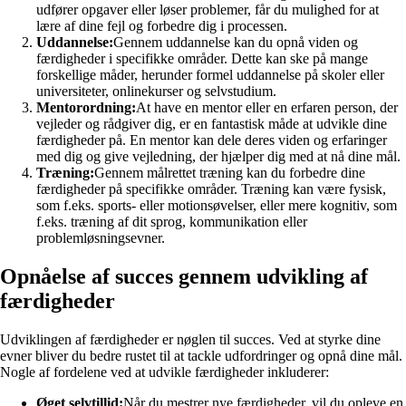
udfører opgaver eller løser problemer, får du mulighed for at
lære af dine fejl og forbedre dig i processen.
Uddannelse:
Gennem uddannelse kan du opnå viden og
færdigheder i specifikke områder. Dette kan ske på mange
forskellige måder, herunder formel uddannelse på skoler eller
universiteter, onlinekurser og selvstudium.
Mentorordning:
At have en mentor eller en erfaren person, der
vejleder og rådgiver dig, er en fantastisk måde at udvikle dine
færdigheder på. En mentor kan dele deres viden og erfaringer
med dig og give vejledning, der hjælper dig med at nå dine mål.
Træning:
Gennem målrettet træning kan du forbedre dine
færdigheder på specifikke områder. Træning kan være fysisk,
som f.eks. sports- eller motionsøvelser, eller mere kognitiv, som
f.eks. træning af dit sprog, kommunikation eller
problemløsningsevner.
Opnåelse af succes gennem udvikling af
færdigheder
Udviklingen af færdigheder er nøglen til succes. Ved at styrke dine
evner bliver du bedre rustet til at tackle udfordringer og opnå dine mål.
Nogle af fordelene ved at udvikle færdigheder inkluderer:
Øget selvtillid:
Når du mestrer nye færdigheder, vil du opleve en