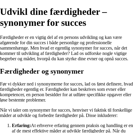
Udvikl dine færdigheder –
synonymer for succes
Færdigheder er en vigtig del af en persons udvikling og kan være
afgørende for din succes i både personlige og professionelle
sammenhænge. Men hvad er egentlig synonymer for succes, når det
kommer til udvikling af færdigheder? Lad os udforske nogle vigtige
begreber og måder, hvorpå du kan styrke dine evner og opnå succes.
Færdigheder og synonymer
Før vi dykker ned i synonymerne for succes, lad os først definere, hvad
færdigheder egentlig er. Færdigheder kan beskrives som evner eller
kompetencer, en person besidder for at udføre specifikke opgaver eller
løse bestemte problemer.
Når vi taler om synonymer for succes, henviser vi faktisk til forskellige
måder at udvikle og forbedre færdigheder på. Disse inkluderer:
Erfaring:
At erhverve erfaring gennem praksis og handling er en
af de mest effektive måder at udvikle færdigheder på. Når du