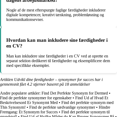
dagens arbejdsmarked?
Nogle af de mest efterspurgte faglige færdigheder inkluderer
digitale kompetencer, kreativt tænkning, problemløsning og
kommunikationsevner.
Hvordan kan man inkludere sine færdigheder i
en CV?
Man kan inkludere sine færdigheder i en CV ved at oprette en
separat sektion dedikeret til færdigheder og eksemplificere dem
med specifikke eksempler.
Artiklen Udvikl dine færdigheder – synonymer for succes har i
gennemsnit fået
4.2
stjerner baseret på
18
anmeldelser
Andre populære artikler:
Find Det Perfekte Synonym for Dermed
•
Find de perfekte synonymer for egenskaber
•
Find Ud af Hvad Et
Beskrivelsesord Er Synonymt Med
•
Find det perfekte synonym med
This Synonym!
•
Find de perfekte sædvanlige synonymer
•
Hindre
Fremgang: Et Synonym for Succes
•
Find det perfekte synonym til
grundstof!
•
Find Ud af Hvilke Måder du Kan Bruges Synonymer På
•