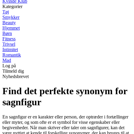
Kvinde Klub
Kategorier
Tøj
Smykker
Beauty
Hjemmet
Børn
Fitness
Trivsel
Intimitet
Romantik
Mad
Log på
Tilmeld dig
Nyhedsbrevet
Find det perfekte synonym for
sagnfigur
En sagnfigur er en karakter eller person, der optræder i fortællinger
eller myter, og som ofte er et symbol for visse egenskaber eller
begivenheder. Når man skriver eller taler om sagnfigurer, kan det
være nyttigt at kende til forskellige synonymer, der kan bruges til at