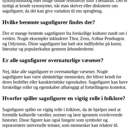
synonymordbog eller bruge online ressourcer som Thesaurus. Det er
nyttigt at kende synonymer, når man skriver eller diskuterer om
sagnfigurer, da det kan give variation til ens sprogbrug.
Hvilke berømte sagnfigurer findes der?
Der er mange berømte sagnfigurer fra forskellige kulturer rundt om i
verden. Nogle eksempler inkluderer Thor, Zeus, Arthur Pendragon
og Odysseus. Disse sagnfigurer har haft stor indflydelse på kunst,
litteratur og populærkultur gennem århundrederne.
Er alle sagnfigurer overnaturlige væsener?
Nej, ikke alle sagnfigurer er overnaturlige væsener. Nogle
sagnfigurer kan være almindelige mennesker, der bliver kendt for
deres bedrifter eller karakteristiske egenskaber. Sagnfigurer kan have
forskellige roller og egenskaber afhængigt af fortællingens kontekst.
Hvorfor spiller sagnfigurer en vigtig rolle i folklore?
Sagnfigurer spiller en vigtig rolle i folklore, da de hjælper med at
formidle kulturelle værdier, normer og lære igennem overleverede
historier. Disse figurer kan også fungere som symboler og
repræsentere universelle temaer, som mennesker kan relatere til.