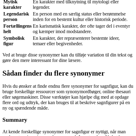
Mytisk
En karakter med tilknytning til mytologi eller
karakter
legender.
Legendarisk
En person med en særlig status eller berømmelse
person
inden for en bestemt kultur eller historisk periode.
Fortællingens
En karismatisk karakter, der ofte tager del i eventyr
helt
og kæmper imod modstandere.
Symbolisk
En karakter, der repræsenterer bestemte ideer,
figur
temaer eller begivenheder.
Ved at bruge disse synonymer kan du tilføje variation til din tekst og
gøre den mere interessant for dine læsere.
Sådan finder du flere synonymer
Hvis du ønsker at finde endnu flere synonymer for sagnfigur, kan du
bruge forskellige ressourcer som synonymordbøger, online thesauri
eller søgemaskiner. Disse værktøjer kan hjælpe dig med at opdage
flere ord og udtryk, der kan bruges til at beskrive sagnfigurer på en
ny og spændende måde.
Summary
At kende forskellige synonymer for sagnfigur er nyttigt, når man