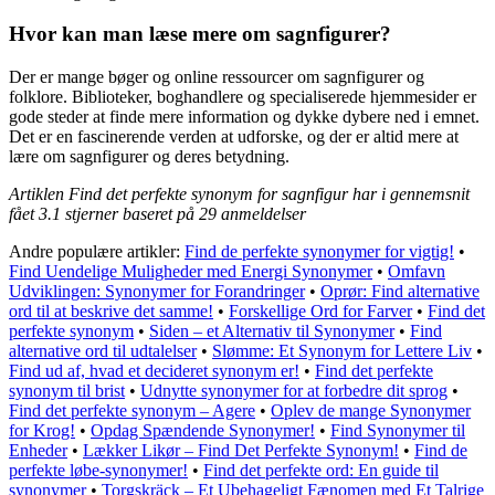
Hvor kan man læse mere om sagnfigurer?
Der er mange bøger og online ressourcer om sagnfigurer og
folklore. Biblioteker, boghandlere og specialiserede hjemmesider er
gode steder at finde mere information og dykke dybere ned i emnet.
Det er en fascinerende verden at udforske, og der er altid mere at
lære om sagnfigurer og deres betydning.
Artiklen Find det perfekte synonym for sagnfigur har i gennemsnit
fået
3.1
stjerner baseret på
29
anmeldelser
Andre populære artikler:
Find de perfekte synonymer for vigtig!
•
Find Uendelige Muligheder med Energi Synonymer
•
Omfavn
Udviklingen: Synonymer for Forandringer
•
Oprør: Find alternative
ord til at beskrive det samme!
•
Forskellige Ord for Farver
•
Find det
perfekte synonym
•
Siden – et Alternativ til Synonymer
•
Find
alternative ord til udtalelser
•
Slømme: Et Synonym for Lettere Liv
•
Find ud af, hvad et decideret synonym er!
•
Find det perfekte
synonym til brist
•
Udnytte synonymer for at forbedre dit sprog
•
Find det perfekte synonym – Agere
•
Oplev de mange Synonymer
for Krog!
•
Opdag Spændende Synonymer!
•
Find Synonymer til
Enheder
•
Lækker Likør – Find Det Perfekte Synonym!
•
Find de
perfekte løbe-synonymer!
•
Find det perfekte ord: En guide til
synonymer
•
Torgskräck – Et Ubehageligt Fænomen med Et Talrige