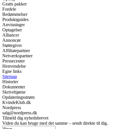
Gratis pakker
Fordele
Bedømmelser
Produktguides
Anvisninger
Optagelser
Alliancer
Annoncør
Støttegiver
Affiliatepartner
Netværkspartner
Pressecenter
Henvendelse
Egne links
Sitemap
Historier
Dokumenter
Skrivehjørne
Opdateringsstrøm
KvindeKlub.dk
Nordpress
salg@nordpress.dk
Tilmeld dig nyhedsbrevet
Viden du kan bruge med det samme – sendt direkte til dig.