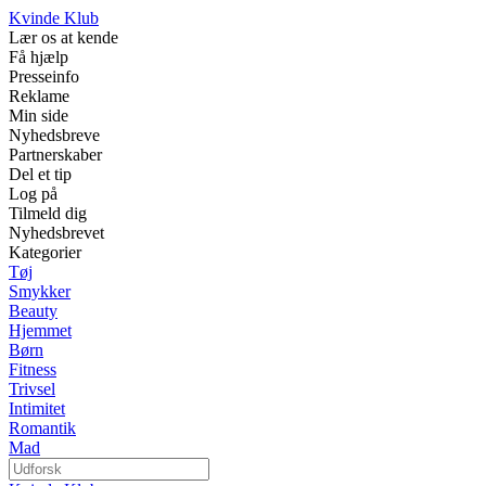
Kvinde Klub
Lær os at kende
Få hjælp
Presseinfo
Reklame
Min side
Nyhedsbreve
Partnerskaber
Del et tip
Log på
Tilmeld dig
Nyhedsbrevet
Kategorier
Tøj
Smykker
Beauty
Hjemmet
Børn
Fitness
Trivsel
Intimitet
Romantik
Mad