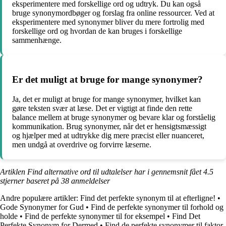
eksperimentere med forskellige ord og udtryk. Du kan også
bruge synonymordbøger og forslag fra online ressourcer. Ved at
eksperimentere med synonymer bliver du mere fortrolig med
forskellige ord og hvordan de kan bruges i forskellige
sammenhænge.
Er det muligt at bruge for mange synonymer?
Ja, det er muligt at bruge for mange synonymer, hvilket kan
gøre teksten svær at læse. Det er vigtigt at finde den rette
balance mellem at bruge synonymer og bevare klar og forståelig
kommunikation. Brug synonymer, når det er hensigtsmæssigt
og hjælper med at udtrykke dig mere præcist eller nuanceret,
men undgå at overdrive og forvirre læserne.
Artiklen Find alternative ord til udtalelser har i gennemsnit fået
4.5
stjerner baseret på
38
anmeldelser
Andre populære artikler:
Find det perfekte synonym til at efterligne!
•
Gode Synonymer for Gud
•
Find de perfekte synonymer til forhold og
holde
•
Find de perfekte synonymer til for eksempel
•
Find Det
Perfekte Synonym for Dermed
•
Find de perfekte synonymer til faktor