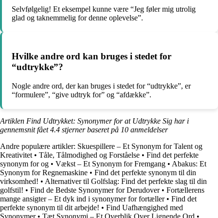
Selvfølgelig! Et eksempel kunne være “Jeg føler mig utrolig
glad og taknemmelig for denne oplevelse”.
Hvilke andre ord kan bruges i stedet for
“udtrykke”?
Nogle andre ord, der kan bruges i stedet for “udtrykke”, er
“formulere”, “give udtryk for” og “afdække”.
Artiklen Find Udtrykket: Synonymer for at Udtrykke Sig har i
gennemsnit fået
4.4
stjerner baseret på
10
anmeldelser
Andre populære artikler:
Skuespillere – Et Synonym for Talent og
Kreativitet
•
Tåle, Tålmodighed og Forståelse
•
Find det perfekte
synonym for og
•
Vækst – Et Synonym for Fremgang
•
Abakus: Et
Synonym for Regnemaskine
•
Find det perfekte synonym til din
virksomhed!
•
Alternativer til Golfslag: Find det perfekte slag til din
golfstil!
•
Find de Bedste Synonymer for Derudover
•
Fortællerens
mange ansigter – Et dyk ind i synonymer for fortæller
•
Find det
perfekte synonym til dit arbejde!
•
Find Uafhængighed med
Synonymer
•
Tæt Synonymi – Et Overblik Over Lignende Ord
•