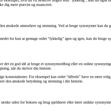
or eksempel, hvis du vil beskrive nogen som “lykkelig”, kan du også brug
ke dig mere præcist og nuanceret.
be den ønskede atmosfære og stemning. Ved at bruge synonymer kan du giv
 I stedet for kun at gentage ordet “lykkelig” igen og igen, kan du bruge 
er det en god idé at bruge et synonymordbog eller en online synonymgen
tning, når du skriver din historie.
ige konnotationer. For eksempel kan ordet “tilfreds” have en mere rolig o
ere den ønskede betydning og stemning i din historie.
ænke uden for boksen og brug sjældnere eller mere unikke synonymer for a