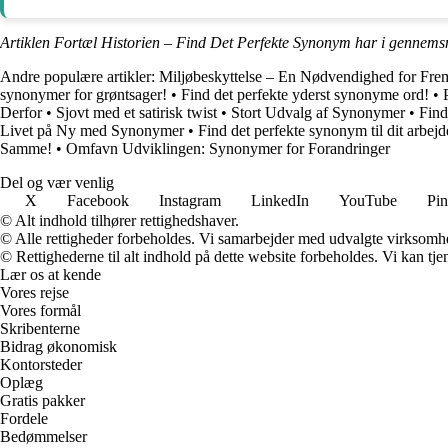
Artiklen Fortæl Historien – Find Det Perfekte Synonym har i gennemsn
Andre populære artikler:
Miljøbeskyttelse – En Nødvendighed for Fre
synonymer for grøntsager!
•
Find det perfekte yderst synonyme ord!
•
Derfor
•
Sjovt med et satirisk twist
•
Stort Udvalg af Synonymer
•
Find
Livet på Ny med Synonymer
•
Find det perfekte synonym til dit arbejd
Samme!
•
Omfavn Udviklingen: Synonymer for Forandringer
Del og vær venlig
X
Facebook
Instagram
LinkedIn
YouTube
Pin
© Alt indhold tilhører rettighedshaver.
© Alle rettigheder forbeholdes. Vi samarbejder med udvalgte virksomhed
© Rettighederne til alt indhold på dette website forbeholdes. Vi kan t
Lær os at kende
Vores rejse
Vores formål
Skribenterne
Bidrag økonomisk
Kontorsteder
Oplæg
Gratis pakker
Fordele
Bedømmelser