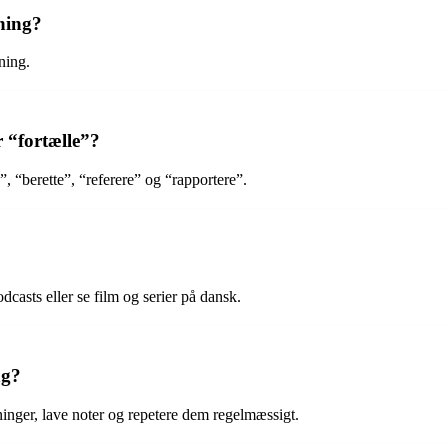
ning?
ning.
r “fortælle”?
”, “berette”, “referere” og “rapportere”.
dcasts eller se film og serier på dansk.
ng?
nger, lave noter og repetere dem regelmæssigt.