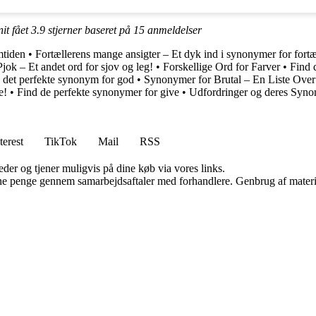
it fået
3.9
stjerner baseret på
15
anmeldelser
mtiden
•
Fortællerens mange ansigter – Et dyk ind i synonymer for fortæ
Pjok – Et andet ord for sjov og leg!
•
Forskellige Ord for Farver
•
Find 
 det perfekte synonym for god
•
Synonymer for Brutal – En Liste Ov
e!
•
Find de perfekte synonymer for give
•
Udfordringer og deres Syn
terest
TikTok
Mail
RSS
er og tjener muligvis på dine køb via vores links.
jene penge gennem samarbejdsaftaler med forhandlere. Genbrug af materi