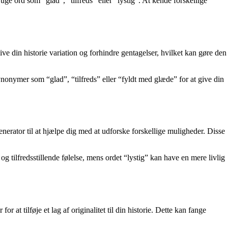
e ord som “glad”, “tilfreds” eller “lystig”. At kende forskellige
e din historie variation og forhindre gentagelser, hvilket kan gøre den
synonymer som “glad”, “tilfreds” eller “fyldt med glæde” for at give din
erator til at hjælpe dig med at udforske forskellige muligheder. Disse
g tilfredsstillende følelse, mens ordet “lystig” kan have en mere livlig
t tilføje et lag af originalitet til din historie. Dette kan fange