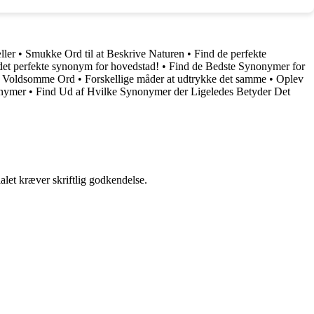
ller
•
Smukke Ord til at Beskrive Naturen
•
Find de perfekte
det perfekte synonym for hovedstad!
•
Find de Bedste Synonymer for
er Voldsomme Ord
•
Forskellige måder at udtrykke det samme
•
Oplev
onymer
•
Find Ud af Hvilke Synonymer der Ligeledes Betyder Det
alet kræver skriftlig godkendelse.