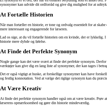
Et synonym er et ord, der har en ensartet betydning som et andet ord. F
synonymer kan udvide dit ordforråd og give dig mulighed for at udtryk
At Fortælle Historien
Når man fortæller en historie, er tone og ordvalg essentielt for at ska
mere interessant og engagerende for læseren.
Lad os sige, at du vil fortælle historien om en kvinde, der er lykkelig.
historie mere dybde og følelse.
At Finde det Perfekte Synonym
Nogle gange kan det være svært at finde det perfekte synonym. Derfor 
værktøjer kan give dig en lang liste af synonymer, der kan tages i betrag
Det er også vigtigt at huske, at forskellige synonymer kan have forskell
og festlig konnotation. Ved at vælge det rigtige synonym kan du præcis
At Være Kreativ
At finde det perfekte synonym handler også om at være kreativ. Prøv at t
læserens opmærksomhed og gøre din historie mindeværdig.