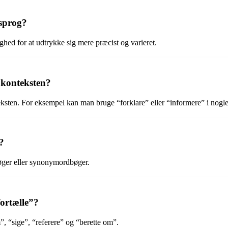
 sprog?
ighed for at udtrykke sig mere præcist og varieret.
r konteksten?
nteksten. For eksempel kan man bruge “forklare” eller “informere” i n
?
øger eller synonymordbøger.
ortælle”?
, “sige”, “referere” og “berette om”.