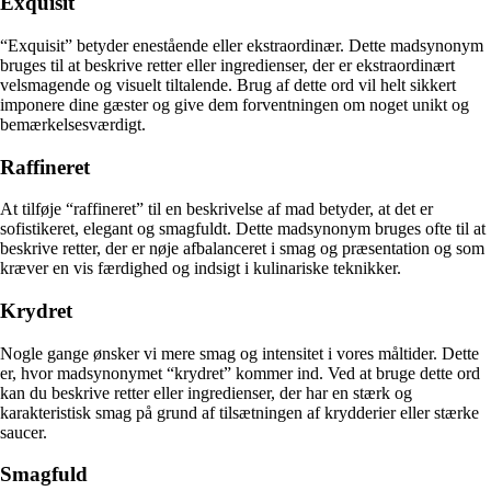
Exquisit
“Exquisit” betyder enestående eller ekstraordinær. Dette madsynonym
bruges til at beskrive retter eller ingredienser, der er ekstraordinært
velsmagende og visuelt tiltalende. Brug af dette ord vil helt sikkert
imponere dine gæster og give dem forventningen om noget unikt og
bemærkelsesværdigt.
Raffineret
At tilføje “raffineret” til en beskrivelse af mad betyder, at det er
sofistikeret, elegant og smagfuldt. Dette madsynonym bruges ofte til at
beskrive retter, der er nøje afbalanceret i smag og præsentation og som
kræver en vis færdighed og indsigt i kulinariske teknikker.
Krydret
Nogle gange ønsker vi mere smag og intensitet i vores måltider. Dette
er, hvor madsynonymet “krydret” kommer ind. Ved at bruge dette ord
kan du beskrive retter eller ingredienser, der har en stærk og
karakteristisk smag på grund af tilsætningen af krydderier eller stærke
saucer.
Smagfuld