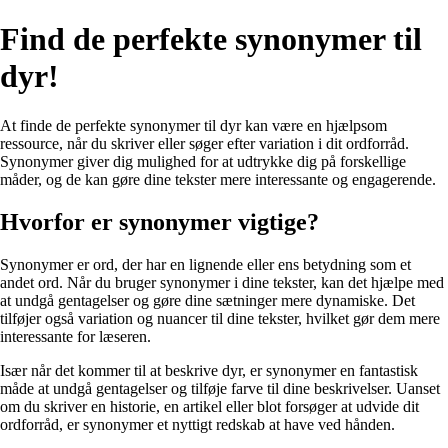
Find de perfekte synonymer til
dyr!
At finde de perfekte synonymer til dyr kan være en hjælpsom
ressource, når du skriver eller søger efter variation i dit ordforråd.
Synonymer giver dig mulighed for at udtrykke dig på forskellige
måder, og de kan gøre dine tekster mere interessante og engagerende.
Hvorfor er synonymer vigtige?
Synonymer er ord, der har en lignende eller ens betydning som et
andet ord. Når du bruger synonymer i dine tekster, kan det hjælpe med
at undgå gentagelser og gøre dine sætninger mere dynamiske. Det
tilføjer også variation og nuancer til dine tekster, hvilket gør dem mere
interessante for læseren.
Især når det kommer til at beskrive dyr, er synonymer en fantastisk
måde at undgå gentagelser og tilføje farve til dine beskrivelser. Uanset
om du skriver en historie, en artikel eller blot forsøger at udvide dit
ordforråd, er synonymer et nyttigt redskab at have ved hånden.