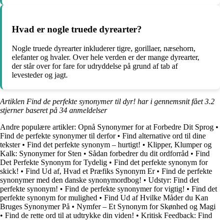
Hvad er nogle truede dyrearter?
Nogle truede dyrearter inkluderer tigre, gorillaer, næsehorn,
elefanter og hvaler. Over hele verden er der mange dyrearter,
der står over for fare for udryddelse på grund af tab af
levesteder og jagt.
Artiklen Find de perfekte synonymer til dyr! har i gennemsnit fået
3.2
stjerner baseret på
34
anmeldelser
Andre populære artikler:
Opnå Synonymer for at Forbedre Dit Sprog
•
Find de perfekte synonymer til derfor
•
Find alternative ord til dine
tekster
•
Find det perfekte synonym – hurtigt!
•
Klipper, Klumper og
Kalk: Synonymer for Sten
•
Sådan forbedrer du dit ordforråd
•
Find
Det Perfekte Synonym for Tydelig
•
Find det perfekte synonym for
skick!
•
Find Ud af, Hvad et Præfiks Synonym Er
•
Find de perfekte
synonymer med den danske synonymordbog!
•
Udstyr: Find det
perfekte synonym!
•
Find de perfekte synonymer for vigtig!
•
Find det
perfekte synonym for mulighed
•
Find Ud af Hvilke Måder du Kan
Bruges Synonymer På
•
Nymfer – Et Synonym for Skønhed og Magi
•
Find de rette ord til at udtrykke din viden!
•
Kritisk Feedback: Find