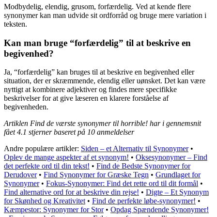
Modbydelig, elendig, grusom, forfærdelig. Ved at kende flere
synonymer kan man udvide sit ordforråd og bruge mere variation i
teksten.
Kan man bruge “forfærdelig” til at beskrive en
begivenhed?
Ja, “forfærdelig” kan bruges til at beskrive en begivenhed eller
situation, der er skræmmende, elendig eller uønsket. Det kan være
nyttigt at kombinere adjektiver og findes mere specifikke
beskrivelser for at give læseren en klarere forståelse af
begivenheden.
Artiklen Find de værste synonymer til horrible! har i gennemsnit
fået
4.1
stjerner baseret på
10
anmeldelser
Andre populære artikler:
Siden – et Alternativ til Synonymer
•
Oplev de mange aspekter af et synonym!
•
Oksesynonymer – Find
det perfekte ord til din tekst!
•
Find de Bedste Synonymer for
Derudover
•
Find Synonymer for Græske Tegn
•
Grundlaget for
Synonymer
•
Fokus-Synonymer: Find det rette ord til dit formål
•
Find alternative ord for at beskrive din rejse!
•
Digte – Et Synonym
for Skønhed og Kreativitet
•
Find de perfekte løbe-synonymer!
•
Kæmpestor: Synonymer for Stor
•
Opdag Spændende Synonymer!