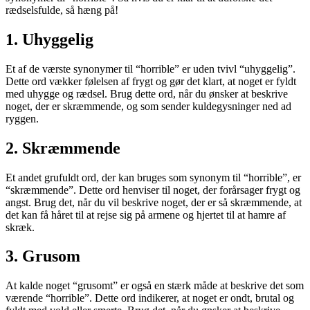
rædselsfulde, så hæng på!
1. Uhyggelig
Et af de værste synonymer til “horrible” er uden tvivl “uhyggelig”.
Dette ord vækker følelsen af frygt og gør det klart, at noget er fyldt
med uhygge og rædsel. Brug dette ord, når du ønsker at beskrive
noget, der er skræmmende, og som sender kuldegysninger ned ad
ryggen.
2. Skræmmende
Et andet grufuldt ord, der kan bruges som synonym til “horrible”, er
“skræmmende”. Dette ord henviser til noget, der forårsager frygt og
angst. Brug det, når du vil beskrive noget, der er så skræmmende, at
det kan få håret til at rejse sig på armene og hjertet til at hamre af
skræk.
3. Grusom
At kalde noget “grusomt” er også en stærk måde at beskrive det som
værende “horrible”. Dette ord indikerer, at noget er ondt, brutal og