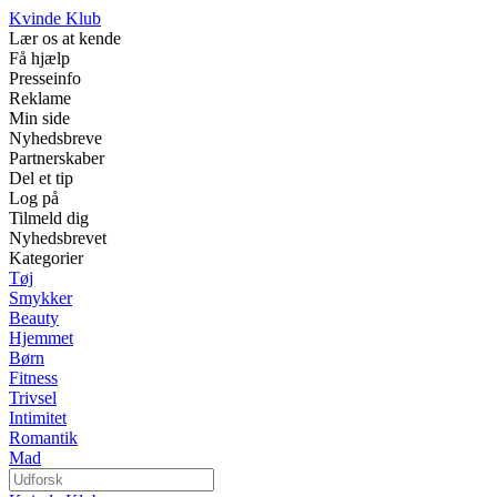
Kvinde Klub
Lær os at kende
Få hjælp
Presseinfo
Reklame
Min side
Nyhedsbreve
Partnerskaber
Del et tip
Log på
Tilmeld dig
Nyhedsbrevet
Kategorier
Tøj
Smykker
Beauty
Hjemmet
Børn
Fitness
Trivsel
Intimitet
Romantik
Mad