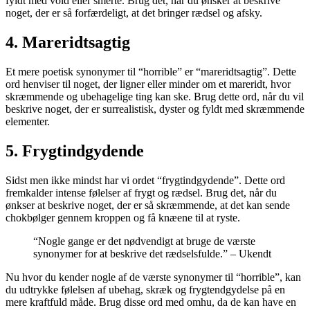
fyldt med vold eller smerte. Brug det, når du ønsker at beskrive
noget, der er så forfærdeligt, at det bringer rædsel og afsky.
4. Mareridtsagtig
Et mere poetisk synonymer til “horrible” er “mareridtsagtig”. Dette
ord henviser til noget, der ligner eller minder om et mareridt, hvor
skræmmende og ubehagelige ting kan ske. Brug dette ord, når du vil
beskrive noget, der er surrealistisk, dyster og fyldt med skræmmende
elementer.
5. Frygtindgydende
Sidst men ikke mindst har vi ordet “frygtindgydende”. Dette ord
fremkalder intense følelser af frygt og rædsel. Brug det, når du
ønkser at beskrive noget, der er så skræmmende, at det kan sende
chokbølger gennem kroppen og få knæene til at ryste.
“Nogle gange er det nødvendigt at bruge de værste
synonymer for at beskrive det rædselsfulde.” – Ukendt
Nu hvor du kender nogle af de værste synonymer til “horrible”, kan
du udtrykke følelsen af ubehag, skræk og frygtendgydelse på en
mere kraftfuld måde. Brug disse ord med omhu, da de kan have en