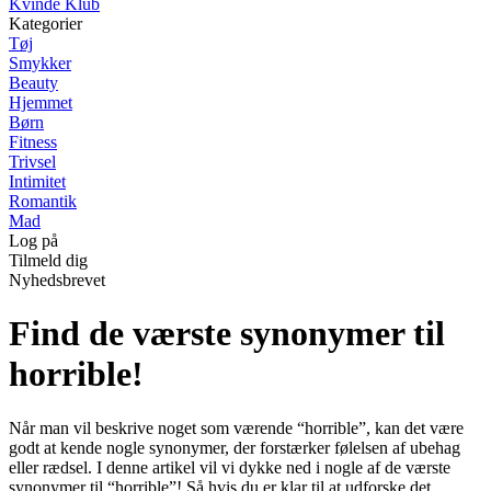
Kvinde Klub
Kategorier
Tøj
Smykker
Beauty
Hjemmet
Børn
Fitness
Trivsel
Intimitet
Romantik
Mad
Log på
Tilmeld dig
Nyhedsbrevet
Find de værste synonymer til
horrible!
Når man vil beskrive noget som værende “horrible”, kan det være
godt at kende nogle synonymer, der forstærker følelsen af ubehag
eller rædsel. I denne artikel vil vi dykke ned i nogle af de værste
synonymer til “horrible”! Så hvis du er klar til at udforske det