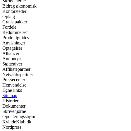
Skribenterne
Bidrag økonomisk
Kontorsteder
Oplæg
Gratis pakker
Fordele
Bedømmelser
Produktguides
Anvisninger
Optagelser
Alliancer
Annoncør
Støttegiver
Affiliatepartner
Netværkspartner
Pressecenter
Henvendelse
Egne links
Sitemap
Historier
Dokumenter
Skrivehjørne
Opdateringsstrøm
KvindeKlub.dk
Nordpress