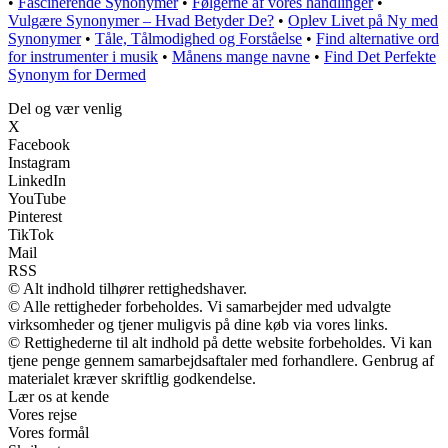
•
Fascinerende Synonymer
•
Følgerne af vores handlinger
•
Vulgære Synonymer – Hvad Betyder De?
•
Oplev Livet på Ny med
Synonymer
•
Tåle, Tålmodighed og Forståelse
•
Find alternative ord
for instrumenter i musik
•
Månens mange navne
•
Find Det Perfekte
Synonym for Dermed
Del og vær venlig
X
Facebook
Instagram
LinkedIn
YouTube
Pinterest
TikTok
Mail
RSS
© Alt indhold tilhører rettighedshaver.
© Alle rettigheder forbeholdes. Vi samarbejder med udvalgte
virksomheder og tjener muligvis på dine køb via vores links.
© Rettighederne til alt indhold på dette website forbeholdes. Vi kan
tjene penge gennem samarbejdsaftaler med forhandlere. Genbrug af
materialet kræver skriftlig godkendelse.
Lær os at kende
Vores rejse
Vores formål